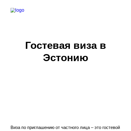
ВИЗЫ ПО СТРАНАМ
Гостевая виза в
УСЛУГИ ЦЕНТРА
Эстонию
СТАТЬИ
КОНТАКТЫ
+7 (985) 773-60-21
ПОИСК
ВИЗА В РОССИЮ
Виза по приглашению от частного лица – это гостевой
СТРАХОВАНИЕ ТУРИСТОВ