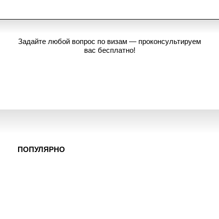
Задайте любой вопрос по визам — проконсультируем
вас бесплатно!
Задать вопрос
ПОПУЛЯРНО
Самостоятельное оформление визы в Китай
Новости
Гостевая виза в Испанию
Новости