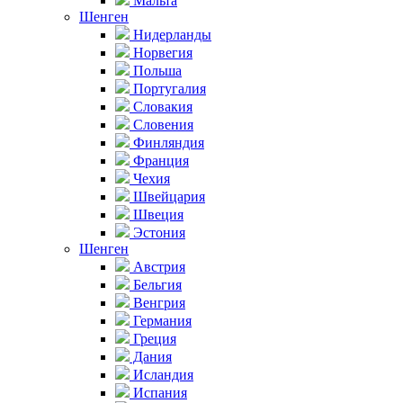
Мальта
Шенген
Нидерланды
Норвегия
Польша
Португалия
Словакия
Словения
Финляндия
Франция
Чехия
Швейцария
Швеция
Эстония
Шенген
Австрия
Бельгия
Венгрия
Германия
Греция
Дания
Исландия
Испания