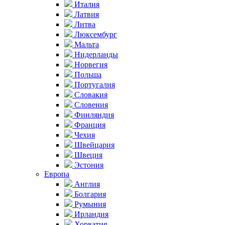
Италия
Латвия
Литва
Люксембург
Мальта
Нидерланды
Норвегия
Польша
Португалия
Словакия
Словения
Финляндия
Франция
Чехия
Швейцария
Швеция
Эстония
Европа
Англия
Болгария
Румыния
Ирландия
Хорватия