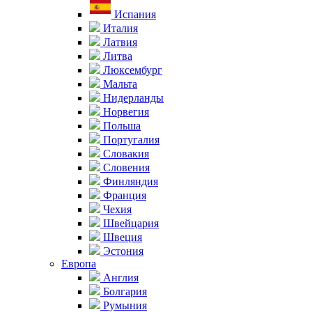
Испания
Италия
Латвия
Литва
Люксембург
Мальта
Нидерланды
Норвегия
Польша
Португалия
Словакия
Словения
Финляндия
Франция
Чехия
Швейцария
Швеция
Эстония
Европа
Англия
Болгария
Румыния