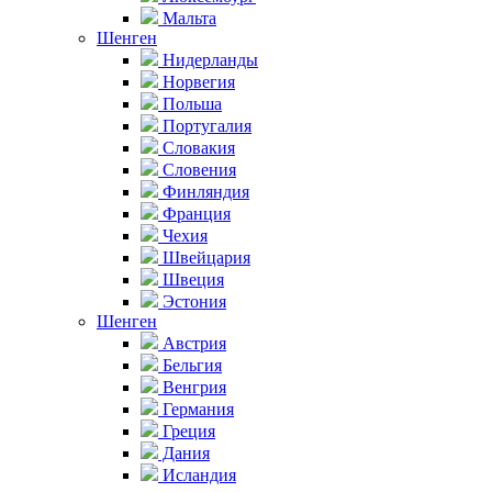
Мальта
Шенген
Нидерланды
Норвегия
Польша
Португалия
Словакия
Словения
Финляндия
Франция
Чехия
Швейцария
Швеция
Эстония
Шенген
Австрия
Бельгия
Венгрия
Германия
Греция
Дания
Исландия