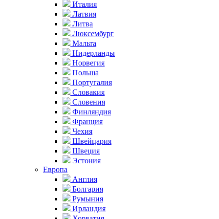
Италия
Латвия
Литва
Люксембург
Мальта
Нидерланды
Норвегия
Польша
Португалия
Словакия
Словения
Финляндия
Франция
Чехия
Швейцария
Швеция
Эстония
Европа
Англия
Болгария
Румыния
Ирландия
Хорватия