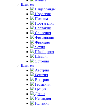
Мальта
Шенген
Нидерланды
Норвегия
Польша
Португалия
Словакия
Словения
Финляндия
Франция
Чехия
Швейцария
Швеция
Эстония
Шенген
Австрия
Бельгия
Венгрия
Германия
Греция
Дания
Исландия
Испания