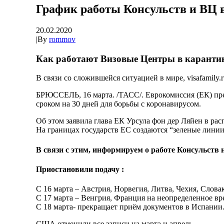
График работы Консульств и ВЦ 
20.02.2020
|
By
rommov
Как работают Визовые Центры в каранти
В связи со сложившейся ситуацией в мире, visafamil
БРЮССЕЛЬ, 16 марта. /ТАСС/. Еврокомиссия (ЕК) пре
сроком на 30 дней для борьбы с коронавирусом.
Об этом заявила глава ЕК Урсула фон дер Ляйен в ра
На границах государств ЕС создаются “зеленые линии
В связи с этим, информируем о работе Консульств 
Приостановили подачу :
С 16 марта – Австрия, Норвегия, Литва, Чехия, Слова
С 17 марта – Венгрия, Франция на неопределенное вр
С 18 марта- прекращает приём документов в Испании
США отменили все записи на марта и апрель.