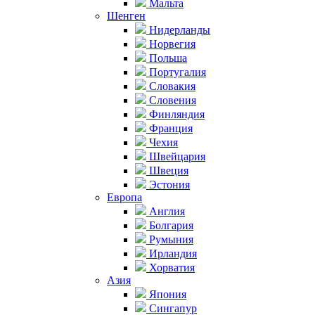
Мальта
Шенген
Нидерланды
Норвегия
Польша
Португалия
Словакия
Словения
Финляндия
Франция
Чехия
Швейцария
Швеция
Эстония
Европа
Англия
Болгария
Румыния
Ирландия
Хорватия
Азия
Япония
Сингапур