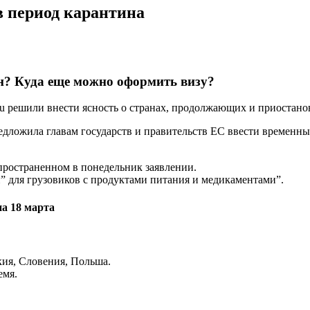
в период карантина
н? Куда еще можно оформить визу?
y.ru решили внести ясность о странах, продолжающих и приостан
дложила главам государств и правительств ЕС ввести временные
спространенном в понедельник заявлении.
” для грузовиков с продуктами питания и медикаментами”.
на 18 марта
кия, Словения, Польша.
емя.
.