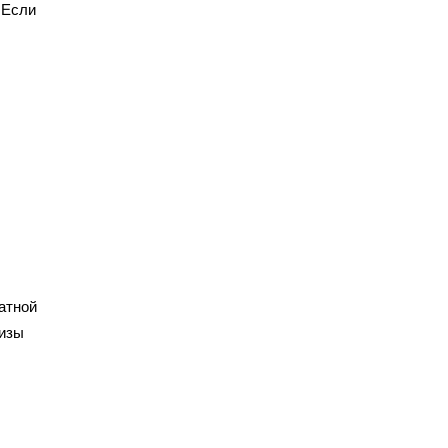
 Если
атной
визы