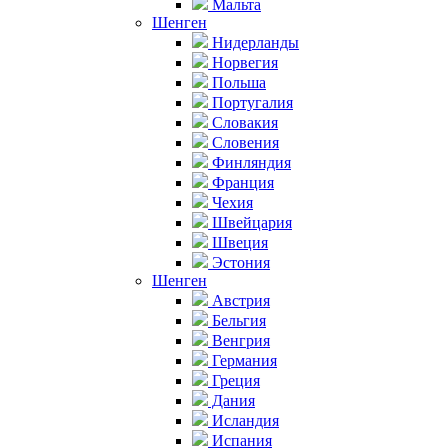
Мальта
Шенген
Нидерланды
Норвегия
Польша
Португалия
Словакия
Словения
Финляндия
Франция
Чехия
Швейцария
Швеция
Эстония
Шенген
Австрия
Бельгия
Венгрия
Германия
Греция
Дания
Исландия
Испания