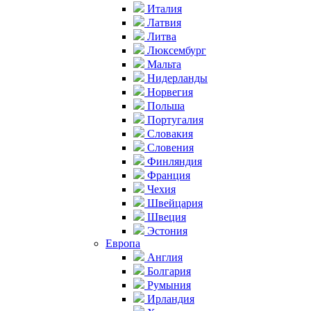
Италия
Латвия
Литва
Люксембург
Мальта
Нидерланды
Норвегия
Польша
Португалия
Словакия
Словения
Финляндия
Франция
Чехия
Швейцария
Швеция
Эстония
Европа
Англия
Болгария
Румыния
Ирландия